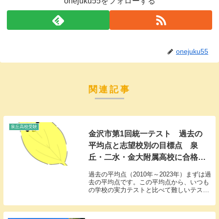
onejuku55をフォローする
onejuku55
関連記事
泉丘高校受験
金沢市第1回統一テスト 過去の
平均点と志望校別の目標点 泉
丘・二水・金大附属高校に合格す
るには何点取ればいいのか？
過去の平均点（2010年～2023年）まずは過
去の平均点です。この平均点から、いつも
の学校の実力テストと比べて難しいテスト
なのかどうなのか、見ていきましょう。過
去5年分、10年分を見ても平均点は大体260
点前後です。学校の実力テストでも26...