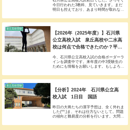
石川県公立高校入試初日でした。さっそく
今日行われた3教科、見ていきます。まだ
明日も控えており、あまり時間が取れない
のでザックリと見ていきます。国語大問1
は漢字ですね。例年通り、読み4問、書き4
問、計8問で配点も16点でしょう。いくつ
か少々難...
泉丘高校受験
【2026年（2025年度）】石川県
公立高校入試 泉丘高校や二水高
校は何点で合格できたのか？平均
点の予想は？（3/28更新）（コメ
今、石川県公立高校入試の合格ボーダーラ
ントありがとうございます！）
インを調査中です。来年度の中3受験生の
ためにも情報をお願いします。もしよろし
ければ、ブログのコメント欄に・受験高校
名・合計点数・合否結果の3つをお書きく
ださい。5つでも2つでもなく、3つお願い
します。自...
泉丘高校受験
【分析】2024年 石川県公立高
校入試 1日目 国語
昨日の大将たちの漢字予想は、全く外れま
した(^^;)ま、それは仕方ないとして。問題
の傾向と難易度の分析を行います。大問
1【漢字】例年通り、問1に読み4問、問2に
書き4問の合計8問16点分。難易度は簡単で