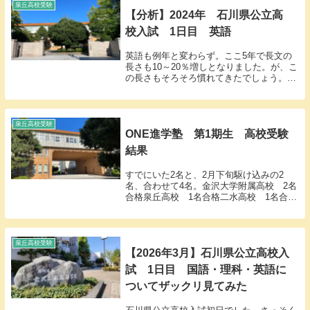
泉丘高校受験
【分析】2024年 石川県公立高
校入試 1日目 英語
英語も例年と変わらず。ここ5年で長文の
長さも10～20％増しとなりました。が、こ
の長さもそろそろ慣れてきたでしょう。問
題傾向など簡単に分析します。大問1【リ
スニング】例年通りABC3問構成。A：正誤
問題B：質問の答えを絵から選ぶ問題C：2
人...
泉丘高校受験
ONE進学塾 第1期生 高校受験
結果
すでにいた2名と、2月下旬駆け込みの2
名、合わせて4名。金沢大学附属高校 2名
合格泉丘高校 1名合格二水高校 1名合格
ということで4名全員合格となりました(^^)
先ほど、泉丘高校の合格発表に行ってきま
した。玄関の近くに、受験生のお父さんと
お...
泉丘高校受験
【2026年3月】石川県公立高校入
試 1日目 国語・理科・英語に
ついてザックリ見てみた