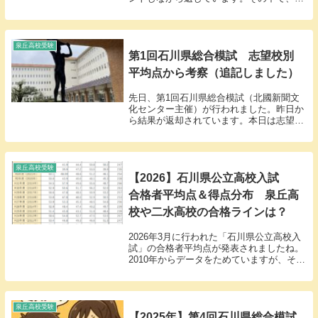
が一番悔しい思いをするのが、学力がある
のにテスト力がないという子の答案です。
悔しいというより怒りですよ（笑）。とい
うことで本日...
泉丘高校受験
第1回石川県総合模試 志望校別
平均点から考察（追記しました）
先日、第1回石川県総合模試（北國新聞文
化センター主催）が行われました。昨日か
ら結果が返却されています。本日は志望校
別平均点および偏差値より考察します。な
お、表記は平均点の高い順です。（ ）内
は偏差値です。泉丘理数科 350.7点
（65.6）...
泉丘高校受験
【2026】石川県公立高校入試
合格者平均点＆得点分布 泉丘高
校や二水高校の合格ラインは？
2026年3月に行われた「石川県公立高校入
試」の合格者平均点が発表されましたね。
2010年からデータをためていますが、その
中では歴代ワースト3位タイの239点！！
2020年代はコロナ禍の影響なのか、軒並み
低いです。では、2026年の合格者平...
泉丘高校受験
【2025年】第4回石川県総合模試