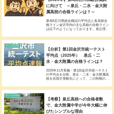
に向けて ～泉丘・二水・金大附
属高校の合格ラインは？～
第4回石川県総合模試の平均点と各高校合
格ライン金沢市内の主な高校の合格ライン
は以下のようになっております。泉丘理
数：偏差値66 平均点+130点金大附属：偏
差値63 平均点+105点泉丘普通：偏差値
62 平均点+95点二水 ：偏差値56 ...
泉丘高校受験
【分析】第1回金沢市統一テスト
平均点（2025年） 泉丘・二
水・金大附属の合格ラインは？
2025年11月実施・第1回金沢市統一テスト
の平均点を分析。泉丘・二水・金大附属高
校を目指す受験生にとって、この時期の得
点がどの位置にあるのかをデータで整理し
ます。
泉丘高校受験
【考察】泉丘高校への合格者数
で、金大附属中学が今年大幅に伸
びたシンプルな理由