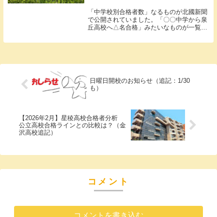
「中学校別合格者数」なるものが北國新聞
で公開されていました。「〇〇中学から泉
丘高校へ△名合格」みたいなものが一覧に
掲載されるのです。その中で、金大附属中
学から泉丘高校への合格が合格者数22人で
3位（昨年8位）進学率13.9％で2位（昨年9
位...
日曜日開校のお知らせ（追記：1/30
も）
【2026年2月】星稜高校合格者分析
公立高校合格ラインとの比較は？（金
沢高校追記）
コメント
コメントを書き込む