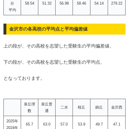
分
58.54
51.32
56.98
58.46
54.14
279.22
平均
金沢市の各高校の平均点と平均偏差値
上の段が、その高校を志望した受験生の平均偏差値、
下の段が、その高校を志望した受験生の平均点、
となっております。
泉丘理
泉丘普
二水
桜丘
錦丘
金沢西
数
通
2025年
65.7
63.0
57.0
53.9
49.7
47.1
2024年