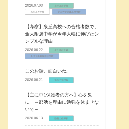
2026.07.03
泉丘高校受験
石川高専受験
金沢大学附属高校受験
【考察】泉丘高校への合格者数で、
金大附属中学が今年大幅に伸びたシ
ンプルな理由
2026.06.22
泉丘高校受験
金沢大学附属高校受験
このお話、面白いね。
2026.06.21
塾長の指導観
【主に中1保護者の方へ】心を鬼
に ～部活を理由に勉強を休ませな
いで～
2026.06.13
塾長の指導観