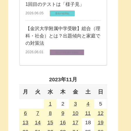
1回目のテストは「様子見」
2026.06.05
塾長の指導観
【金沢大学附属中学受験】総合（理
科・社会）とは？出題傾向と家庭で
の対策法
2026.06.01
金沢大学附属中学受験
2023年11月
月
火
水
木
金
土
日
1
2
3
4
5
6
7
8
9
10
11
12
13
14
15
16
17
18
19