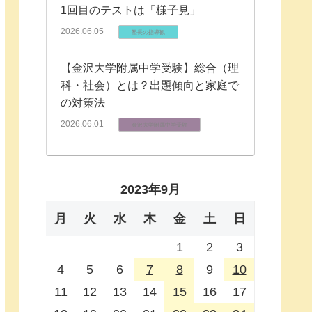
1回目のテストは「様子見」
2026.06.05
塾長の指導観
【金沢大学附属中学受験】総合（理
科・社会）とは？出題傾向と家庭で
の対策法
2026.06.01
金沢大学附属中学受験
2023年9月
月
火
水
木
金
土
日
1
2
3
4
5
6
7
8
9
10
11
12
13
14
15
16
17