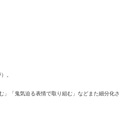
が）。
組む」「鬼気迫る表情で取り組む」などまた細分化さ