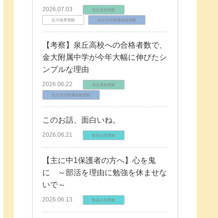
2026.07.03
泉丘高校受験
石川高専受験
金沢大学附属高校受験
【考察】泉丘高校への合格者数で、
金大附属中学が今年大幅に伸びたシ
ンプルな理由
2026.06.22
泉丘高校受験
金沢大学附属高校受験
このお話、面白いね。
2026.06.21
塾長の指導観
【主に中1保護者の方へ】心を鬼
に ～部活を理由に勉強を休ませな
いで～
2026.06.13
塾長の指導観